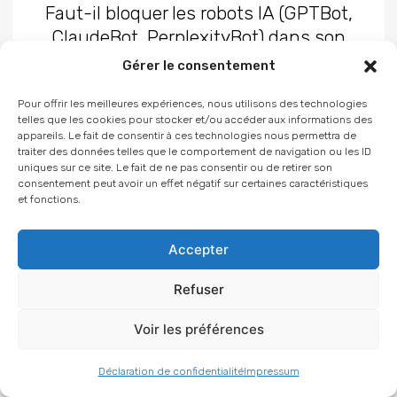
Faut-il bloquer les robots IA (GPTBot,
ClaudeBot, PerplexityBot) dans son
robots.txt ?
Gérer le consentement
Non, il ne faut pas bloquer tous les robots IA. La stratégie…
Pour offrir les meilleures expériences, nous utilisons des technologies
telles que les cookies pour stocker et/ou accéder aux informations des
appareils. Le fait de consentir à ces technologies nous permettra de
Lire la suite
traiter des données telles que le comportement de navigation ou les ID
uniques sur ce site. Le fait de ne pas consentir ou de retirer son
consentement peut avoir un effet négatif sur certaines caractéristiques
et fonctions.
Accepter
Refuser
Voir les préférences
Déclaration de confidentialité
Impressum
Article précédent