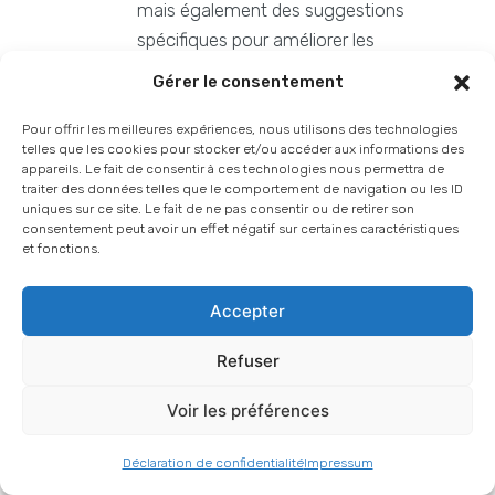
mais également des suggestions
spécifiques pour améliorer les
performances et l'expérience utilisateur
Gérer le consentement
sur les appareils mobiles. Ces outils
évaluent divers aspects tels que le temps
Pour offrir les meilleures expériences, nous utilisons des technologies
telles que les cookies pour stocker et/ou accéder aux informations des
de chargement, la taille des ressources et
appareils. Le fait de consentir à ces technologies nous permettra de
les pratiques d'optimisation.
traiter des données telles que le comportement de navigation ou les ID
uniques sur ce site. Le fait de ne pas consentir ou de retirer son
consentement peut avoir un effet négatif sur certaines caractéristiques
En utilisant ces outils et méthodes, vous pouvez obtenir
et fonctions.
une bonne indication de la façon dont votre site
Accepter
fonctionne sur les appareils mobiles et identifier des
domaines d'amélioration pour assurer une meilleure
Refuser
expérience utilisateur mobile.
Voir les préférences
8/ Structure du site et SEO
technique
Déclaration de confidentialité
Impressum