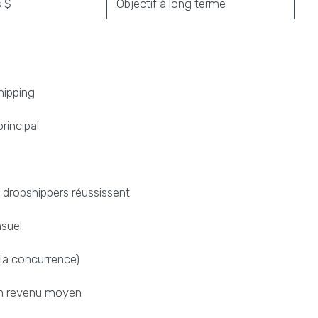
s $
Objectif à long terme
hipping
incipal
dropshippers réussissent
suel
 la concurrence)
 un revenu moyen