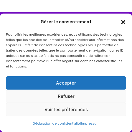
Gérer le consentement
Pour offrir les meilleures expériences, nous utilisons des technologies
telles que les cookies pour stocker et/ou accéder aux informations des
Depuis 2013, Internet Business
appareils. Le fait de consentir à ces technologies nous permettra de
développe des solutions pour le
traiter des données telles que le comportement de navigation ou les ID
uniques sur ce site. Le fait de ne pas consentir ou de retirer son
référencement des sites vitrines et E-
consentement peut avoir un effet négatif sur certaines caractéristiques
commerces.
et fonctions.
2015 : passage en SASU suite au
Accepter
développement du CA.
Refuser
2021 : intégration des sites du groupe au
Voir les préférences
sein du portail Gloria.
Déclaration de confidentialité
Impressum