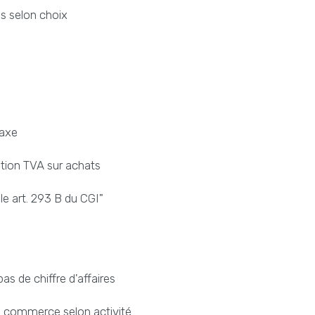
es selon choix
taxe
ation TVA sur achats
le art. 293 B du CGI"
as de chiffre d'affaires
% commerce selon activité