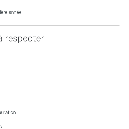
ière année
à respecter
uration
es