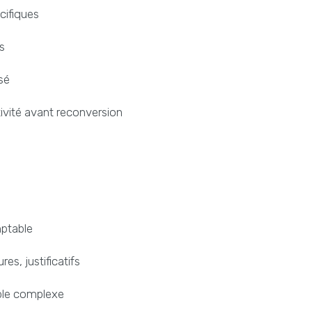
cifiques
s
sé
tivité avant reconversion
mptable
res, justificatifs
ble complexe