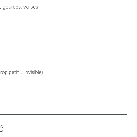
, gourdes, valises
op petit = invisible)
é