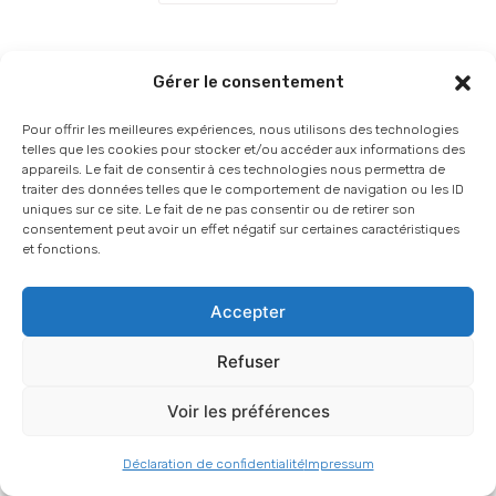
Gérer le consentement
Pour offrir les meilleures expériences, nous utilisons des technologies
telles que les cookies pour stocker et/ou accéder aux informations des
appareils. Le fait de consentir à ces technologies nous permettra de
No Comments
traiter des données telles que le comportement de navigation ou les ID
uniques sur ce site. Le fait de ne pas consentir ou de retirer son
consentement peut avoir un effet négatif sur certaines caractéristiques
et fonctions.
Accepter
Articles récents
Faut-il bloquer les
Refuser
robots IA (GPTBot,
ClaudeBot,
Voir les préférences
PerplexityBot) dans
son robots.txt ?
Déclaration de confidentialité
Impressum
13 JUILLET 2026